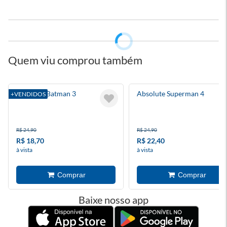
Quem viu comprou também
Absolute Batman 3
Absolute Superman 4
+VENDIDOS
R$ 24,90
R$ 24,90
R$ 18,70
R$ 22,40
à vista
à vista
Baixe nosso app