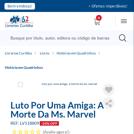
Bem-vindo(a)!
• Ofertas imperdíveis!
0
Livrarias Curitiba
Livros
Histórias em Quadrinhos
História em Quadrinhos
Luto Por Uma Amiga: A
Morte Da Ms. Marvel
LV518809
-24% OFF
Avalie agora!