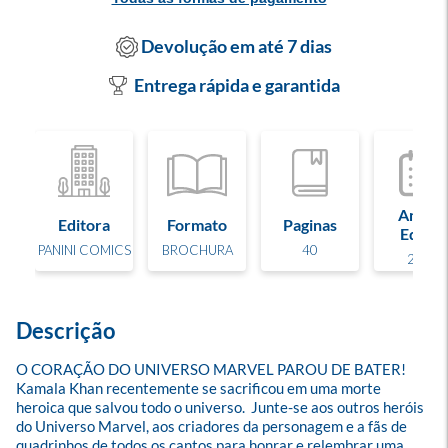
Devolução em até 7 dias
Entrega rápida e garantida
Ano de
Editora
Formato
Paginas
Edição
PANINI COMICS
BROCHURA
40
2024
Descrição
O CORAÇÃO DO UNIVERSO MARVEL PAROU DE BATER! 
Kamala Khan recentemente se sacrificou em uma morte 
heroica que salvou todo o universo.  Junte-se aos outros heróis 
do Universo Marvel, aos criadores da personagem e a fãs de 
quadrinhos de todos os cantos para honrar e relembrar uma 