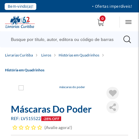
Bem-vindo(a)!
• Ofertas imperdíveis!
0
Livrarias Curitiba
Livros
Histórias em Quadrinhos
História em Quadrinhos
Máscaras Do Poder
LV515522
-28% OFF
Avalie agora!