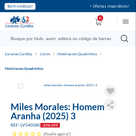
Bem-vindo(a)!
• Ofertas imperdíveis!
0
Livrarias Curitiba
Livros
Histórias em Quadrinhos
História em Quadrinhos
Miles Morales: Homem-
Aranha (2025) 3
LV540580
-25% OFF
Avalie agora!