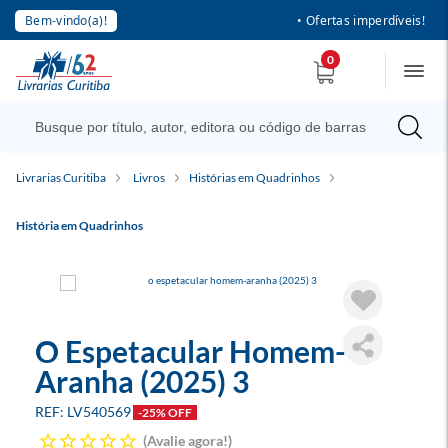
Bem-vindo(a)!
• Ofertas imperdíveis!
0
Livrarias Curitiba
Livros
Histórias em Quadrinhos
História em Quadrinhos
O Espetacular Homem-
Aranha (2025) 3
LV540569
-25% OFF
Avalie agora!