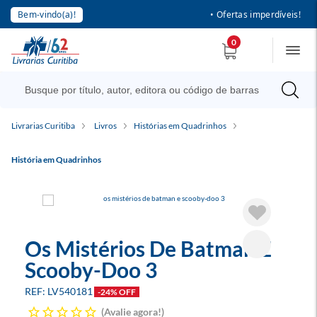
Bem-vindo(a)!
• Ofertas imperdíveis!
0
Livrarias Curitiba
Livros
Histórias em Quadrinhos
História em Quadrinhos
Os Mistérios De Batman E
Scooby-Doo 3
LV540181
-24% OFF
Avalie agora!