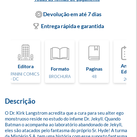
Devolução em até 7 dias
Entrega rápida e garantida
Ano de
Editora
Formato
Paginas
Edição
PANINI COMICS
BROCHURA
48
- DC
2025
Descrição
O Dr. Kirk Langstrom acredita que a cura para seu alter ego 
monstruoso reside no estudo do infame Dr. Jekyll. Quando 
Batman o acompanha ao laboratório abandonado de Jekyll, 
eles são atacados pelo fantasma do próprio Sr. Hyde! A turma 
da Mistério S.A. tem uma história com esse suposto fantasma, 