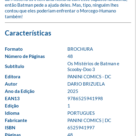
então Batman pede a ajuda deles. Mas, tipo, ninguém lhes 
contou que eles poderiam enfrentar o Morcego-Humano 
também!
Formato
BROCHURA
Número de Páginas
48
Os Mistérios de Batman e 
Subtítulo
Scooby-Doo 3
Editora
PANINI COMICS - DC
Autor
DARIO BRIZUELA
Ano da Edição
2025
EAN13
9786525941998
Edição
1
Idioma
PORTUGUES
Fabricante
PANINI COMICS | DC
ISBN
6525941997
Páginas
48