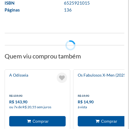
ISBN
6525921015
Páginas
136
Quem viu comprou também
A Odisseia
Os Fabulosos X-Men (2025) 
R$ 159,90
R$ 19,90
R$ 143,90
R$ 14,90
ou 7x de R$ 20,55 sem juros
à vista