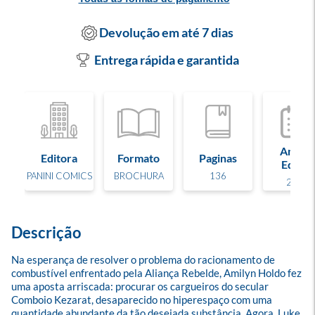
Devolução em até 7 dias
Entrega rápida e garantida
Ano de
Editora
Formato
Paginas
Edição
PANINI COMICS
BROCHURA
136
2024
Descrição
Na esperança de resolver o problema do racionamento de 
combustível enfrentado pela Aliança Rebelde, Amilyn Holdo fez 
uma aposta arriscada: procurar os cargueiros do secular 
Comboio Kezarat, desaparecido no hiperespaço com uma 
quantidade abundante da tão desejada substância. Agora, Luke 