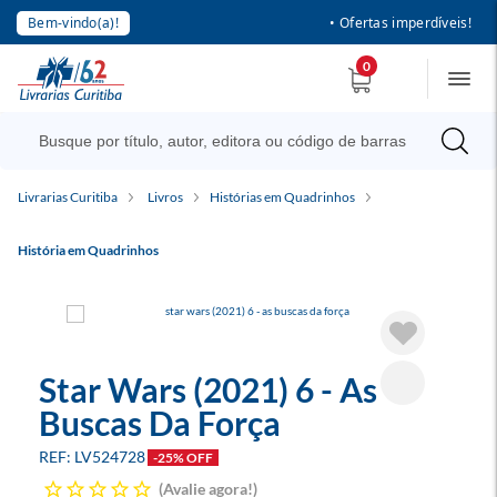
Bem-vindo(a)!
• Ofertas imperdíveis!
0
Livrarias Curitiba
Livros
Histórias em Quadrinhos
História em Quadrinhos
Star Wars (2021) 6 - As
Buscas Da Força
LV524728
-25% OFF
Avalie agora!