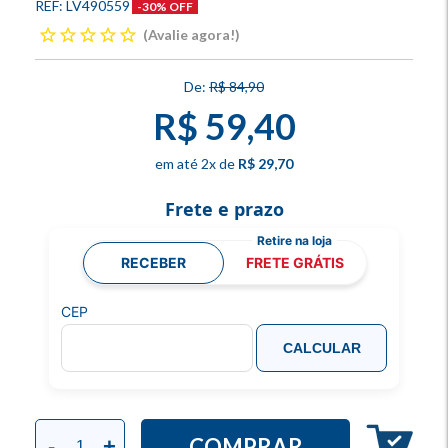
LV490559
-30% OFF
Avalie agora!
R$ 84,90
R$ 59,40
2
x
R$ 29,70
Frete e prazo
RECEBER
FRETE GRÁTIS
CEP
CALCULAR
COMPRAR
-
+