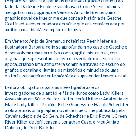
Prepare-se para realizar mais uma investigação criminal ao 
lado da DarkSide Books e sua divisão Crime Scene. Vamos 
mergulhar nas páginas de Veneno: Anjo de Bremen, uma 
graphic novel de true crime que conta a história de Gesche 
Gottfried, a envenenadora em série que era considerada por 
muitos uma cidadã exemplar e altruísta.

Em Veneno: Anjo de Bremen, o roteirista Peer Meter e a 
ilustradora Barbara Yelin se aprofundam no caso de Gesche e 
desenvolvem uma narrativa coesa, ágil e misteriosa, com 
páginas que apresentam ao leitor o verdadeiro cenário da 
época, criando uma atmosfera sombria através do escuro do 
grafite e detalha e ilumina os mistérios e minúcias de uma 
história verdadeiramente mórbida e supreendentemente real.

Leitura obrigatória para as investigadoras e os 
investigadores de plantão, e fãs de livros como Lady Killers: 
Assassinas em Série, de Tori Telfer, Serial Killers: Anatomia do 
Mal e Lady Killers Profile: Belle Gunness, de Harold Schechter, 
a obra é mais uma graphic novel de true crime publicada pela 
Caveira, depois de Ed Gein, de Schechter e Eric Powell, Green 
River Killer, de Jeff Jensen e Jonathan Case, e Meu Amigo 
Dahmer, de Derf Backderf.
