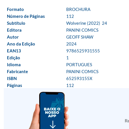
Formato
BROCHURA
Número de Páginas
112
Subtítulo
Wolverine (2022)  24
Editora
PANINI COMICS
Autor
GEOFF SHAW
Ano da Edição
2024
EAN13
9786525931555
Edição
1
Idioma
PORTUGUES
Fabricante
PANINI COMICS
ISBN
652593155X
Páginas
112
Re