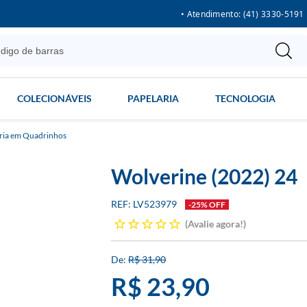
• Atendimento: (41) 3330-5191
COLECIONÁVEIS
PAPELARIA
TECNOLOGIA
ria em Quadrinhos
Wolverine (2022) 24
LV523979
-25% OFF
Avalie agora!
R$ 31,90
R$ 23,90