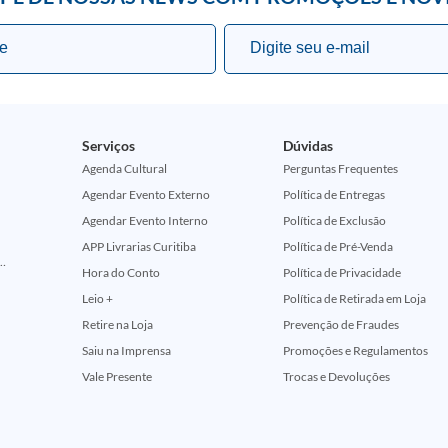
Serviços
Dúvidas
Agenda Cultural
Perguntas Frequentes
Agendar Evento Externo
Política de Entregas
Agendar Evento Interno
Política de Exclusão
APP Livrarias Curitiba
Política de Pré-Venda
ção Comemorativa 50 Anos (Encontros Clássicos Dc E Marvel)
Hora do Conto
Política de Privacidade
Leio +
Política de Retirada em Loja
Retire na Loja
Prevenção de Fraudes
Saiu na Imprensa
Promoções e Regulamentos
Vale Presente
Trocas e Devoluções