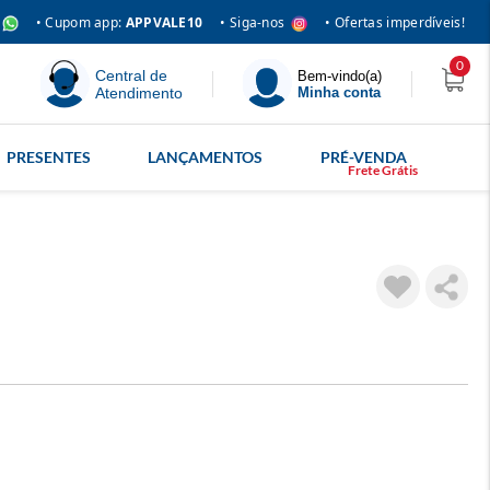
• Siga-nos
• Cupom app:
APPVALE10
• Ofertas imperdíveis!
0
Central de
Bem-vindo(a)
Atendimento
Minha conta
PRESENTES
LANÇAMENTOS
PRÉ-VENDA