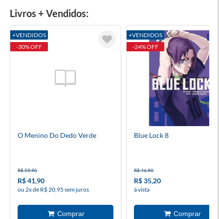
Livros + Vendidos:
+VENDIDOS
+VENDIDOS
-30% OFF
-24% OFF
O Menino Do Dedo Verde
Blue Lock 8
R$ 59,90
R$ 46,90
R$ 41,90
R$ 35,20
ou 2x de R$ 20,95 sem juros
à vista