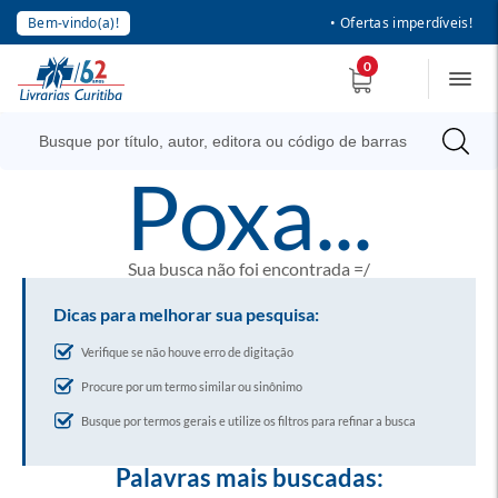
Bem-vindo(a)!
• Ofertas imperdíveis!
0
poxa...
Sua busca não foi encontrada =/
Dicas para melhorar sua pesquisa:
Verifique se não houve erro de digitação
Procure por um termo similar ou sinônimo
Busque por termos gerais e utilize os filtros para refinar a busca
Palavras mais buscadas: