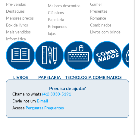
Pré-vendas
Gamer
Maiores descontos
Destaques
Presentes
Clássicos
Menores preços
Romance
Papelaria
Box de livros
Combinados
Brinquedos
Mais vendidos
Livros com brinde
lojas
Informática
LIVROS
PAPELARIA
TECNOLOGIA
COMBINADOS
GA
Precisa de ajuda?
Chama no whats
(41) 3330-5191
Envie-nos um
E-mail
Acesse
Perguntas Frequentes