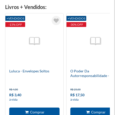
Livros + Vendidos:
+VENDIDOS
+VENDIDOS
-15% OFF
-30% OFF
Luluca - Envelopes Soltos
O Poder Da
Autorresponsabilidade - Bo
R$ 4,00
R$ 25,00
R$ 3,40
R$ 17,50
à vista
à vista