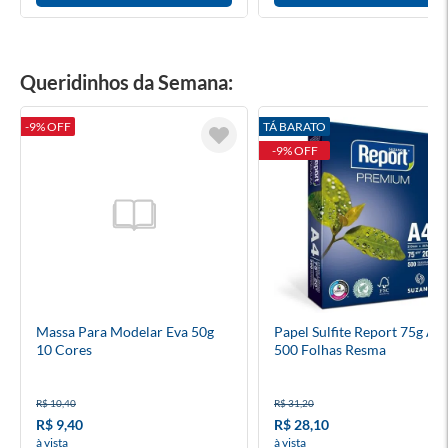
Queridinhos da Semana:
-9% OFF
TÁ BARATO
-9% OFF
Massa Para Modelar Eva 50g
Papel Sulfite Report 75g A4
10 Cores
500 Folhas Resma
R$ 10,40
R$ 31,20
R$ 9,40
R$ 28,10
à vista
à vista