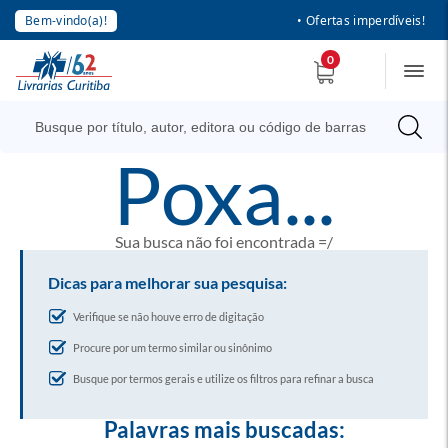
Bem-vindo(a)!
• Ofertas imperdíveis!
0
poxa...
Sua busca não foi encontrada =/
Dicas para melhorar sua pesquisa:
Verifique se não houve erro de digitação
Procure por um termo similar ou sinônimo
Busque por termos gerais e utilize os filtros para refinar a busca
Palavras mais buscadas: