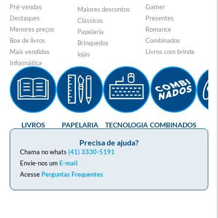
Pré-vendas
Gamer
Maiores descontos
Destaques
Presentes
Clássicos
Menores preços
Romance
Papelaria
Box de livros
Combinados
Brinquedos
Mais vendidos
Livros com brinde
lojas
Informática
LIVROS
PAPELARIA
TECNOLOGIA
COMBINADOS
GA
Precisa de ajuda?
Chama no whats
(41) 3330-5191
Envie-nos um
E-mail
Acesse
Perguntas Frequentes