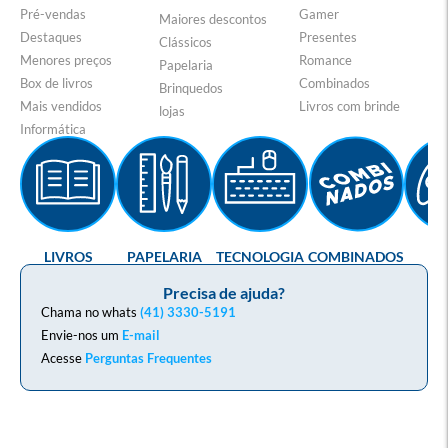
Pré-vendas
Gamer
Maiores descontos
Destaques
Presentes
Clássicos
Menores preços
Romance
Papelaria
Box de livros
Combinados
Brinquedos
Mais vendidos
Livros com brinde
lojas
Informática
LIVROS
PAPELARIA
TECNOLOGIA
COMBINADOS
GA
Precisa de ajuda?
Chama no whats
(41) 3330-5191
Envie-nos um
E-mail
Acesse
Perguntas Frequentes