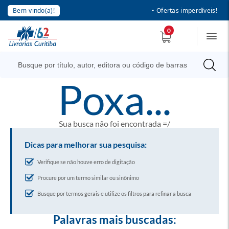
Bem-vindo(a)!
• Ofertas imperdíveis!
0
poxa...
Sua busca não foi encontrada =/
Dicas para melhorar sua pesquisa:
Verifique se não houve erro de digitação
Procure por um termo similar ou sinônimo
Busque por termos gerais e utilize os filtros para refinar a busca
Palavras mais buscadas: