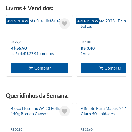
Livros + Vendidos:
Pai Me Conta Sua História?
Harry Potter 2023 - Envelo
+VENDIDOS
+VENDIDOS
Soltos
R$ 79,90
R$ 4,00
R$ 55,90
R$ 3,40
ou 2x de R$ 27,95 sem juros
à vista
Queridinhos da Semana:
Bloco Desenho A4 20 Folhas
Alfinete Para Mapas N1 Ver
140g Branco Canson
Claro 50 Unidades
R$ 20,90
R$ 13,60