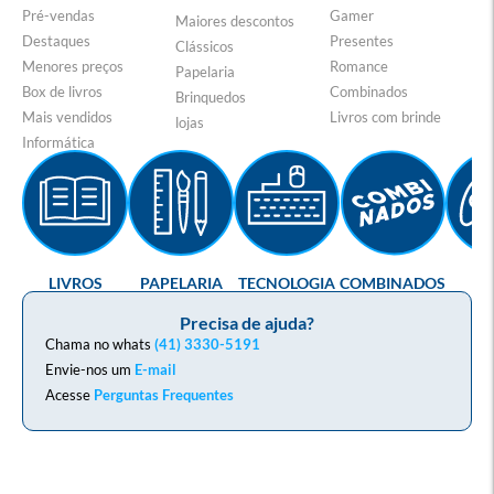
Pré-vendas
Gamer
Maiores descontos
Destaques
Presentes
Clássicos
Menores preços
Romance
Papelaria
Box de livros
Combinados
Brinquedos
Mais vendidos
Livros com brinde
lojas
Informática
LIVROS
PAPELARIA
TECNOLOGIA
COMBINADOS
GA
Precisa de ajuda?
Chama no whats
(41) 3330-5191
Envie-nos um
E-mail
Acesse
Perguntas Frequentes