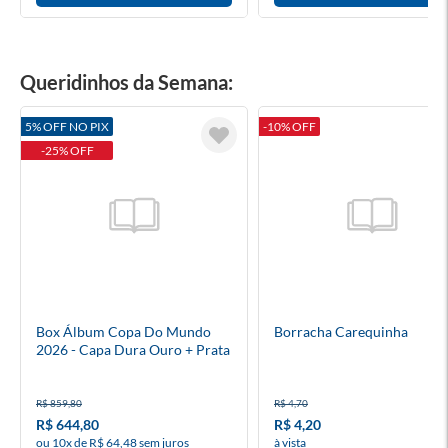
Queridinhos da Semana:
5% OFF NO PIX
-10% OFF
-25% OFF
Box Álbum Copa Do Mundo
Borracha Carequinha
2026 - Capa Dura Ouro + Prata
+ 100 Envelopes (Modelo Copa)
R$ 859,80
R$ 4,70
R$ 644,80
R$ 4,20
ou 10x de R$ 64,48 sem juros
à vista