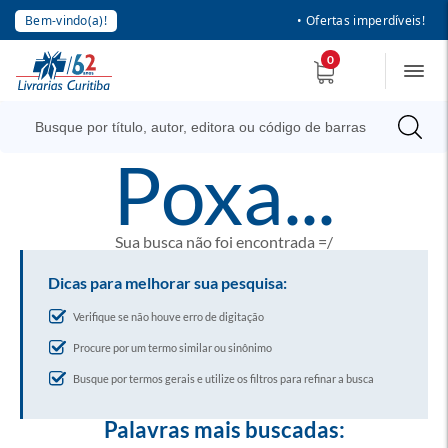
Bem-vindo(a)!
• Ofertas imperdíveis!
0
poxa...
Sua busca não foi encontrada =/
Dicas para melhorar sua pesquisa:
Verifique se não houve erro de digitação
Procure por um termo similar ou sinônimo
Busque por termos gerais e utilize os filtros para refinar a busca
Palavras mais buscadas: