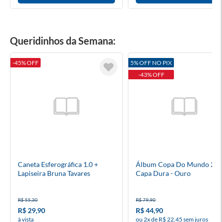
Queridinhos da Semana:
-45% OFF
5% OFF NO PIX
-43% OFF
Caneta Esferográfica 1.0 +
Álbum Copa Do Mundo 202
Lapiseira Bruna Tavares
Capa Dura - Ouro
R$ 55,30
R$ 79,90
R$ 29,90
R$ 44,90
à vista
ou 2x de R$ 22,45 sem juros