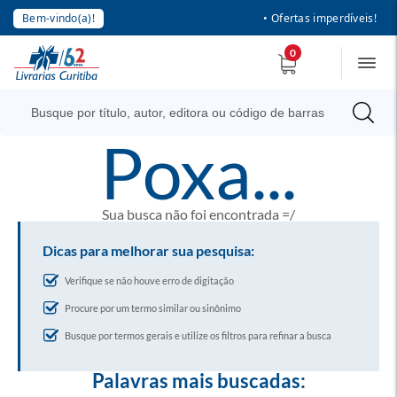
Bem-vindo(a)!
• Ofertas imperdíveis!
0
poxa...
Sua busca não foi encontrada =/
Dicas para melhorar sua pesquisa:
Verifique se não houve erro de digitação
Procure por um termo similar ou sinônimo
Busque por termos gerais e utilize os filtros para refinar a busca
Palavras mais buscadas: