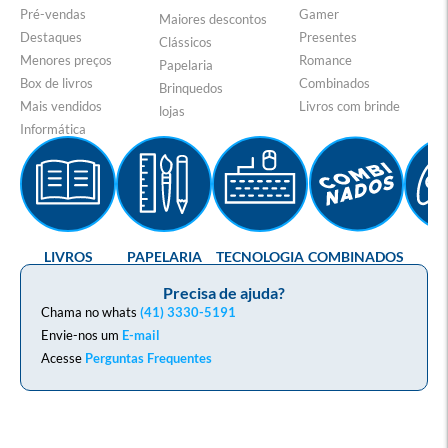
Pré-vendas
Gamer
Maiores descontos
Destaques
Presentes
Clássicos
Menores preços
Romance
Papelaria
Box de livros
Combinados
Brinquedos
Mais vendidos
Livros com brinde
lojas
Informática
LIVROS
PAPELARIA
TECNOLOGIA
COMBINADOS
GA
Precisa de ajuda?
Chama no whats
(41) 3330-5191
Envie-nos um
E-mail
Acesse
Perguntas Frequentes