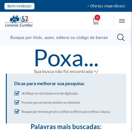
Bem-vindo(a)!
• Ofertas imperdíveis!
0
poxa...
Sua busca não foi encontrada =/
Dicas para melhorar sua pesquisa:
Verifique se não houve erro de digitação
Procure por um termo similar ou sinônimo
Busque por termos gerais e utilize os filtros para refinar a busca
Palavras mais buscadas: