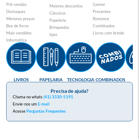
Pré-vendas
Gamer
Maiores descontos
Destaques
Presentes
Clássicos
Menores preços
Romance
Papelaria
Box de livros
Combinados
Brinquedos
Mais vendidos
Livros com brinde
lojas
Informática
LIVROS
PAPELARIA
TECNOLOGIA
COMBINADOS
GA
Precisa de ajuda?
Chama no whats
(41) 3330-5191
Envie-nos um
E-mail
Acesse
Perguntas Frequentes