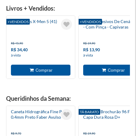
Livros + Vendidos:
A Saga Dos X-Men 5 (41)
Kit De Adesivos De Cenário
+VENDIDOS
+VENDIDOS
- Com Pinça - Capivaras
R$ 45,90
R$ 19,90
R$ 34,40
R$ 13,90
à vista
à vista
Queridinhos da Semana:
Caneta Hidrográfica Fine Pen
Caderno Brochurão 96 Folh
TÁ BARATO
0.4mm Preto Faber Avulso
Capa Dura Rosa D+
R$ 9,70
R$ 19,90