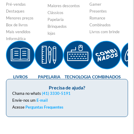
Pré-vendas
Gamer
Maiores descontos
Destaques
Presentes
Clássicos
Menores preços
Romance
Papelaria
Box de livros
Combinados
Brinquedos
Mais vendidos
Livros com brinde
lojas
Informática
LIVROS
PAPELARIA
TECNOLOGIA
COMBINADOS
GA
Precisa de ajuda?
Chama no whats
(41) 3330-5191
Envie-nos um
E-mail
Acesse
Perguntas Frequentes