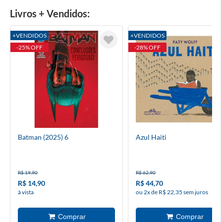
Livros + Vendidos:
+VENDIDOS
+VENDIDOS
-25% OFF
-28% OFF
Batman (2025) 6
Azul Haiti
R$ 19,90
R$ 62,90
R$ 14,90
R$ 44,70
à vista
ou 2x de R$ 22,35 sem juros