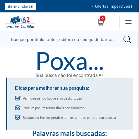
Bem-vindo(a)!
• Ofertas imperdíveis!
0
poxa...
Sua busca não foi encontrada =/
Dicas para melhorar sua pesquisa:
Verifique se não houve erro de digitação
Procure por um termo similar ou sinônimo
Busque por termos gerais e utilize os filtros para refinar a busca
Palavras mais buscadas: