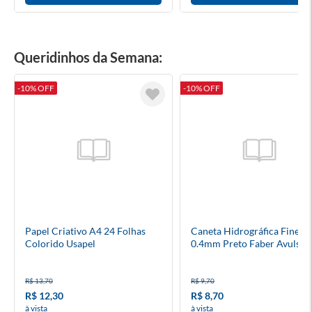
Queridinhos da Semana:
-10% OFF
-10% OFF
Papel Criativo A4 24 Folhas
Caneta Hidrográfica Fine P
Colorido Usapel
0.4mm Preto Faber Avulso
R$ 13,70
R$ 9,70
R$ 12,30
R$ 8,70
à vista
à vista