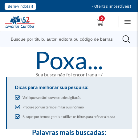
Bem-vindo(a)!
• Ofertas imperdíveis!
0
poxa...
Sua busca não foi encontrada =/
Dicas para melhorar sua pesquisa:
Verifique se não houve erro de digitação
Procure por um termo similar ou sinônimo
Busque por termos gerais e utilize os filtros para refinar a busca
Palavras mais buscadas: