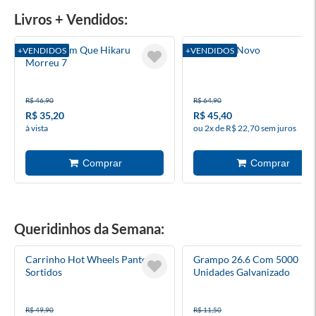
Livros + Vendidos:
O Verão Em Que Hikaru
Pense De Novo
+VENDIDOS
+VENDIDOS
Morreu 7
R$ 46,90
R$ 64,90
R$ 35,20
R$ 45,40
à vista
ou 2x de R$ 22,70 sem juros
Queridinhos da Semana:
Carrinho Hot Wheels Pantone
Grampo 26.6 Com 5000
Sortidos
Unidades Galvanizado
R$ 49,90
R$ 11,50