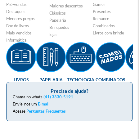
Pré-vendas
Gamer
Maiores descontos
Destaques
Presentes
Clássicos
Menores preços
Romance
Papelaria
Box de livros
Combinados
Brinquedos
Mais vendidos
Livros com brinde
lojas
Informática
LIVROS
PAPELARIA
TECNOLOGIA
COMBINADOS
GA
Precisa de ajuda?
Chama no whats
(41) 3330-5191
Envie-nos um
E-mail
Acesse
Perguntas Frequentes