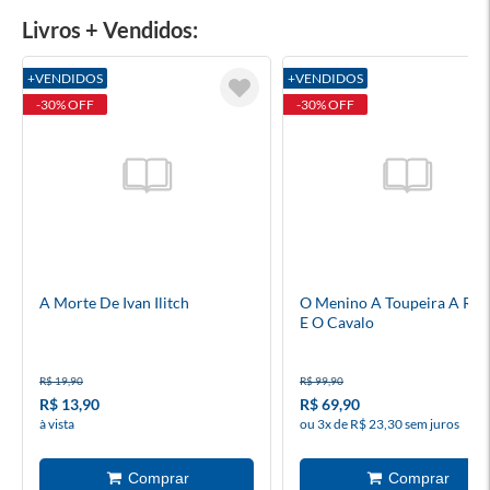
Livros + Vendidos:
+VENDIDOS
+VENDIDOS
-30% OFF
-30% OFF
A Morte De Ivan Ilitch
O Menino A Toupeira A Rap
E O Cavalo
R$ 19,90
R$ 99,90
R$ 13,90
R$ 69,90
à vista
ou 3x de R$ 23,30 sem juros