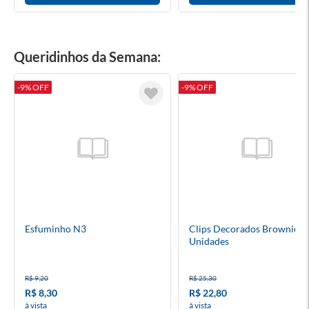
Queridinhos da Semana:
-9% OFF
-9% OFF
Esfuminho N3
Clips Decorados Brownie 4
Unidades
R$ 9,20
R$ 25,30
R$ 8,30
R$ 22,80
à vista
à vista