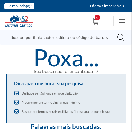
Bem-vindo(a)!
• Ofertas imperdíveis!
0
poxa...
Sua busca não foi encontrada =/
Dicas para melhorar sua pesquisa:
Verifique se não houve erro de digitação
Procure por um termo similar ou sinônimo
Busque por termos gerais e utilize os filtros para refinar a busca
Palavras mais buscadas: