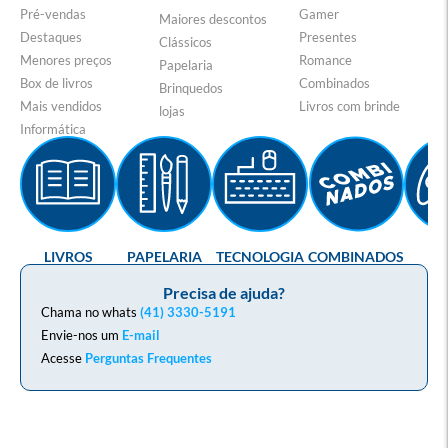
Pré-vendas
Gamer
Maiores descontos
Destaques
Presentes
Clássicos
Menores preços
Romance
Papelaria
Box de livros
Combinados
Brinquedos
Mais vendidos
Livros com brinde
lojas
Informática
LIVROS
PAPELARIA
TECNOLOGIA
COMBINADOS
GA
Precisa de ajuda?
Chama no whats
(41) 3330-5191
Envie-nos um
E-mail
Acesse
Perguntas Frequentes