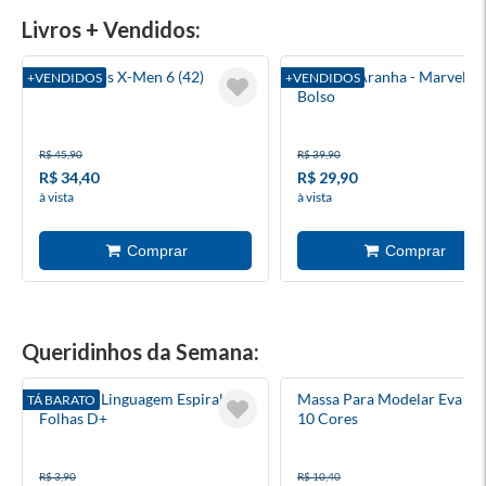
Livros + Vendidos:
A Saga Dos X-Men 6 (42)
Homem-Aranha - Marvel D
+VENDIDOS
+VENDIDOS
Bolso
R$ 45,90
R$ 39,90
R$ 34,40
R$ 29,90
à vista
à vista
Queridinhos da Semana:
Caderno Linguagem Espiral 48
Massa Para Modelar Eva 50
TÁ BARATO
Folhas D+
10 Cores
R$ 3,90
R$ 10,40