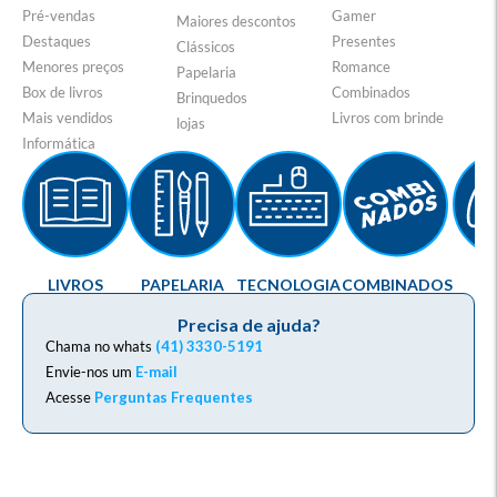
Pré-vendas
Gamer
Maiores descontos
Destaques
Presentes
Clássicos
Menores preços
Romance
Papelaria
Box de livros
Combinados
Brinquedos
Mais vendidos
Livros com brinde
lojas
Informática
LIVROS
PAPELARIA
TECNOLOGIA
COMBINADOS
G
Precisa de ajuda?
Chama no whats
(41) 3330-5191
Envie-nos um
E-mail
Acesse
Perguntas Frequentes