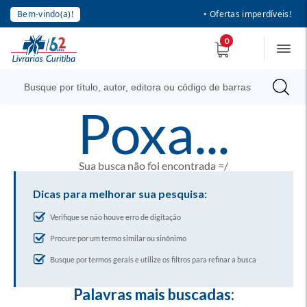
Bem-vindo(a)!
• Ofertas imperdíveis!
0
poxa...
Sua busca não foi encontrada =/
Dicas para melhorar sua pesquisa:
Verifique se não houve erro de digitação
Procure por um termo similar ou sinônimo
Busque por termos gerais e utilize os filtros para refinar a busca
Palavras mais buscadas: