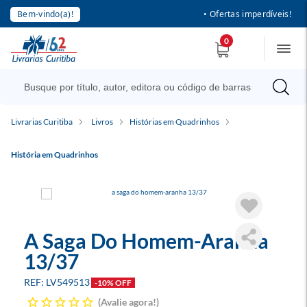
Bem-vindo(a)!
• Ofertas imperdíveis!
0
Livrarias Curitiba
Livros
Histórias em Quadrinhos
História em Quadrinhos
A Saga Do Homem-Aranha
13/37
LV549513
-10% OFF
Avalie agora!