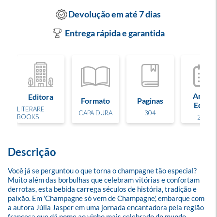
Devolução em até 7 dias
Entrega rápida e garantida
Ano de
Editora
Formato
Paginas
Edição
LITERARE
CAPA DURA
304
BOOKS
2025
Descrição
Você já se perguntou o que torna o champagne tão especial? 
Muito além das borbulhas que celebram vitórias e confortam 
derrotas, esta bebida carrega séculos de história, tradição e 
paixão. Em 'Champagne só vem de Champagne', embarque com 
a autora Júlia Jasper em uma jornada encantadora pela região 
francesa que dá nome ao vinho mais celebrado do mundo. 