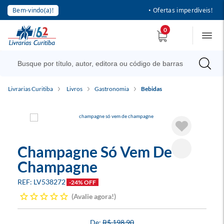
Bem-vindo(a)!
• Ofertas imperdíveis!
0
Livrarias Curitiba
Livros
Gastronomia
Bebidas
Champagne Só Vem De
Champagne
LV538272
-24% OFF
Avalie agora!
R$ 198,90