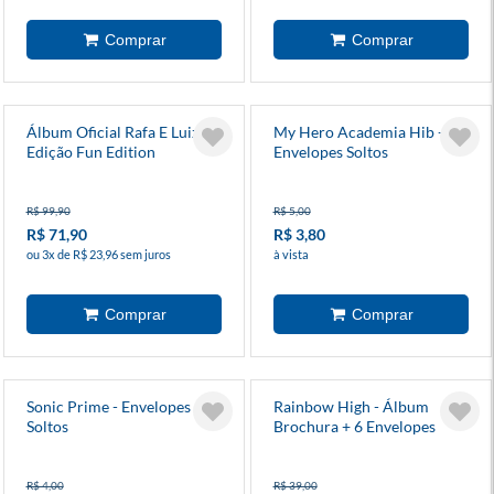
Álbum Oficial Rafa E Luiz -
My Hero Academia Hib -
Edição Fun Edition
Envelopes Soltos
R$ 99,90
R$ 5,00
R$ 71,90
R$ 3,80
ou 3x de R$ 23,96 sem juros
à vista
Sonic Prime - Envelopes
Rainbow High - Álbum
Soltos
Brochura + 6 Envelopes
R$ 4,00
R$ 39,00