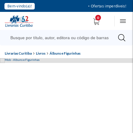
Bem-vindo(a)!
• Ofertas imperdíveis!
0
Livrarias Curitiba
Livros
Álbuns e Figurinhas