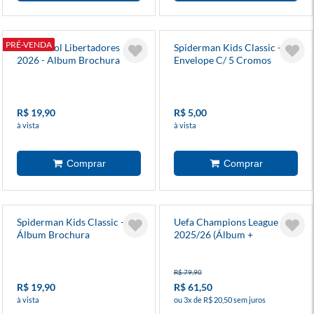
PRÉ-VENDA
Conmebol Libertadores
Spiderman Kids Classic -
2026 - Album Brochura
Envelope C/ 5 Cromos
R$ 19,90
R$ 5,00
à vista
à vista
Spiderman Kids Classic -
Uefa Champions League
Álbum Brochura
2025/26 (Álbum +
Figurinhas) - Topps
R$ 79,90
R$ 19,90
R$ 61,50
à vista
ou 3x de R$ 20,50 sem juros