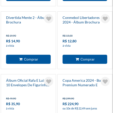
Divertida Mente 2 - Álbum
Conmebol Libertadores
Brochura
2024 - Álbum Brochura
R$ 19,90
R$ 15,00
R$ 14,90
R$ 12,80
à vista
à vista
Álbum Oficial Rafa E Luiz +
Copa America 2024 - Box
10 Envelopes De Figurinhas
Premium Numerado E
Limitado - Álbum Cd Ouro +
50 Envelopes
R$ 49,90
R$ 299,90
R$ 35,90
R$ 224,90
à vista
ou 10x de R$ 22,49 sem juros