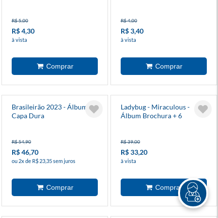
R$ 5,00
R$ 4,00
R$ 4,30
R$ 3,40
à vista
à vista
Brasileirão 2023 - Álbum
Ladybug - Miraculous -
Capa Dura
Álbum Brochura + 6
Envelopes
R$ 54,90
R$ 39,00
R$ 46,70
R$ 33,20
ou 2x de R$ 23,35 sem juros
à vista