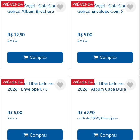
PRÉ-VENDA
PRÉ-VENDA
Stitch & Angel - Cole Com A
Stitch & Angel - Cole Com A
Gente! Álbum Brochura
Gente! Envelope Com 5
Cromos
R$ 19,90
R$ 5,00
à vista
à vista
PRÉ-VENDA
PRÉ-VENDA
Conmebol Libertadores
Conmebol Libertadores
2026 - Envelope C/ 5
2026 - Album Capa Dura
Cromos + 1 Card
R$ 5,00
R$ 69,90
à vista
ou 3x de R$ 23,30 sem juros