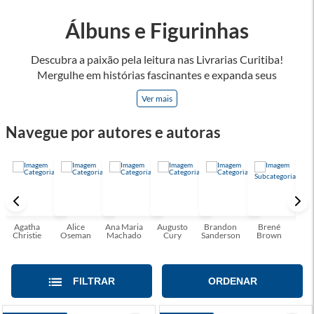
Álbuns e Figurinhas
Descubra a paixão pela leitura nas Livrarias Curitiba!
Mergulhe em histórias fascinantes e expanda seus
horizontes, onde cada página é uma porta para novos
Ver mais
universos e perspectivas. Ler nos permite viajar sem sair do
lugar e enriquecer nossa mente, abrace o poder das palavras
Navegue por autores e autoras
e tenha a oportunidade de alcançar o seu crescimento
pessoal e profissional ou também mergulhe em histórias e
passe um tempo no mundo da imaginação! A leitura
transforma vidas e estamos aqui para ajudar a transformar a
sua! Tenha certeza, temos o livro perfeito para você!
Agatha
Alice
Ana Maria
Augusto
Brandon
Brené
C. S
Christie
Oseman
Machado
Cury
Sanderson
Brown
FILTRAR
ORDENAR