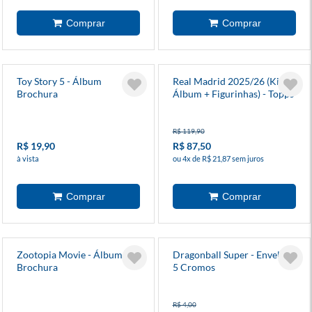
Toy Story 5 - Álbum
Real Madrid 2025/26 (Kit
Brochura
Álbum + Figurinhas) - Topps
R$ 119,90
R$ 19,90
R$ 87,50
à vista
ou 4x de R$ 21,87 sem juros
Zootopia Movie - Álbum
Dragonball Super - Envelope
Brochura
5 Cromos
R$ 4,00