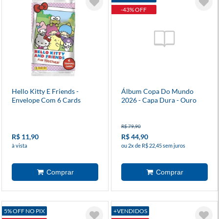
-43% OFF
Hello Kitty E Friends -
Álbum Copa Do Mundo
Envelope Com 6 Cards
2026 - Capa Dura - Ouro
R$ 79,90
R$ 11,90
R$ 44,90
à vista
ou 2x de R$ 22,45 sem juros
5% OFF NO PIX
+VENDIDOS