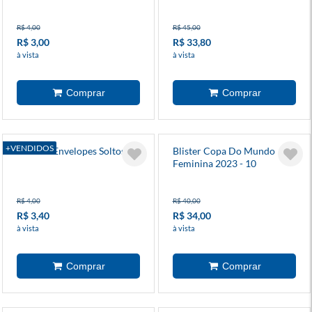
R$ 4,00
R$ 45,00
R$ 3,00
R$ 33,80
à vista
à vista
+VENDIDOS
Luluca - Envelopes Soltos
Blister Copa Do Mundo
Feminina 2023 - 10
Envelopes
R$ 4,00
R$ 40,00
R$ 3,40
R$ 34,00
à vista
à vista