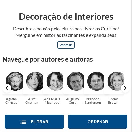
Decoração de Interiores
Descubra a paixão pela leitura nas Livrarias Curitiba!
Mergulhe em histórias fascinantes e expanda seus
horizontes, onde cada página é uma porta para novos
Ver mais
universos e perspectivas. Ler nos permite viajar sem sair do
lugar e enriquecer nossa mente, abrace o poder das palavras
Navegue por autores e autoras
e tenha a oportunidade de alcançar o seu crescimento
pessoal e profissional ou também mergulhe em histórias e
passe um tempo no mundo da imaginação! A leitura
transforma vidas e estamos aqui para ajudar a transformar a
sua! Tenha certeza, temos o livro perfeito para você!
Agatha
Alice
Ana Maria
Augusto
Brandon
Brené
C. S
Christie
Oseman
Machado
Cury
Sanderson
Brown
FILTRAR
ORDENAR