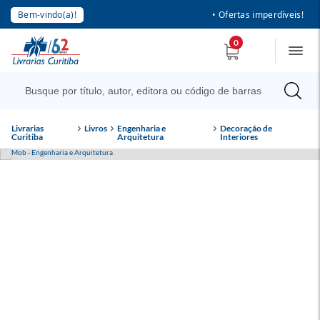
Bem-vindo(a)!
• Ofertas imperdíveis!
0
Livrarias
Livros
Engenharia e
Decoração de
Curitiba
Arquitetura
Interiores