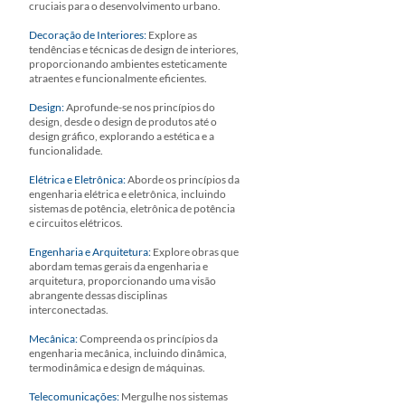
cruciais para o desenvolvimento urbano.
Decoração de Interiores:
Explore as
tendências e técnicas de design de interiores,
proporcionando ambientes esteticamente
atraentes e funcionalmente eficientes.
Design:
Aprofunde-se nos princípios do
design, desde o design de produtos até o
design gráfico, explorando a estética e a
funcionalidade.
Elétrica e Eletrônica:
Aborde os princípios da
engenharia elétrica e eletrônica, incluindo
sistemas de potência, eletrônica de potência
e circuitos elétricos.
Engenharia e Arquitetura:
Explore obras que
abordam temas gerais da engenharia e
arquitetura, proporcionando uma visão
abrangente dessas disciplinas
interconectadas.
Mecânica:
Compreenda os princípios da
engenharia mecânica, incluindo dinâmica,
termodinâmica e design de máquinas.
Telecomunicações:
Mergulhe nos sistemas