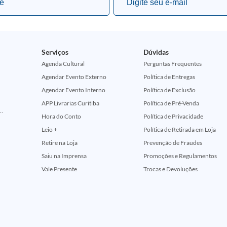
Serviços
Dúvidas
Agenda Cultural
Perguntas Frequentes
Agendar Evento Externo
Política de Entregas
Agendar Evento Interno
Política de Exclusão
APP Livrarias Curitiba
Política de Pré-Venda
ção Comemorativa 50 Anos (Encontros Clássicos Dc E Marvel)
Hora do Conto
Política de Privacidade
Leio +
Política de Retirada em Loja
Retire na Loja
Prevenção de Fraudes
Saiu na Imprensa
Promoções e Regulamentos
Vale Presente
Trocas e Devoluções