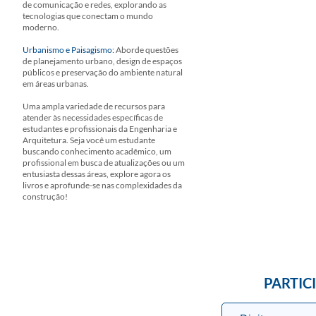
de comunicação e redes, explorando as
tecnologias que conectam o mundo
moderno.
Urbanismo e Paisagismo:
Aborde questões
de planejamento urbano, design de espaços
públicos e preservação do ambiente natural
em áreas urbanas.
Uma ampla variedade de recursos para
atender às necessidades específicas de
estudantes e profissionais da Engenharia e
Arquitetura. Seja você um estudante
buscando conhecimento acadêmico, um
profissional em busca de atualizações ou um
entusiasta dessas áreas, explore agora os
livros e aprofunde-se nas complexidades da
construção!
PARTIC