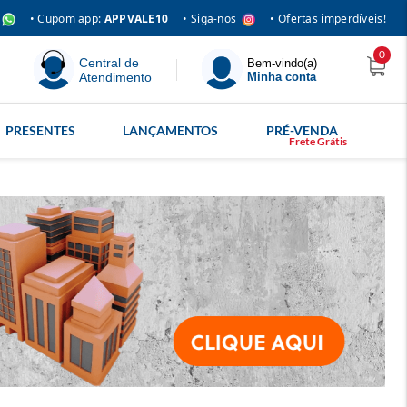
• Siga-nos
• Cupom app:
APPVALE10
• Ofertas imperdíveis!
0
Central de
Bem-vindo(a)
Atendimento
Minha conta
PRESENTES
LANÇAMENTOS
PRÉ-VENDA