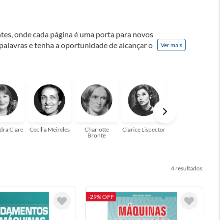
ontes, onde cada página é uma porta para novos
 palavras e tenha a oportunidade de alcançar o
Ver mais
nação! A leitura transforma vidas e estamos
para você!
dra Clare
Cecília Meireles
Charlotte
Clarice Lispector
Colleen Hoover
Brontë
4
-29% OFF