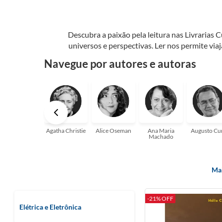
Descubra a paixão pela leitura nas Livrarias 
universos e perspectivas. Ler nos permite via
seu crescimento pessoal e profissional ou 
Navegue por autores e autoras
aqui para
Agatha Christie
Alice Oseman
Ana Maria
Augusto Cu
Machado
Mai
-21% OFF
Elétrica e Eletrônica