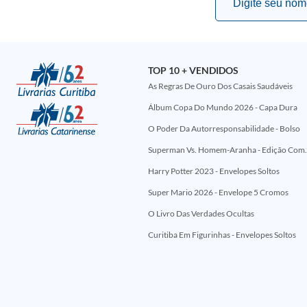
TOP 10 + VENDIDOS
As Regras De Ouro Dos Casais Saudáveis
Álbum Copa Do Mundo 2026 - Capa Dura
O Poder Da Autorresponsabilidade - Bolso
Superman Vs. Homem-Aranha - Edi
Harry Potter 2023 - Envelopes Soltos
Super Mario 2026 - Envelope 5 Cromos
O Livro Das Verdades Ocultas
Curitiba Em Figurinhas - Envelopes Soltos