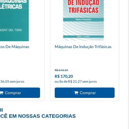
os De Máquinas
Máquinas De Indução Trifásicas
R$ 243,10
R$ 170,20
 36,05 sem juros
ou 8x de R$ 21,27 sem juros
I
OCÊ EM NOSSAS CATEGORIAS