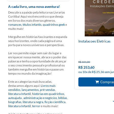
A cada livro, uma nova aventura!
Descubra a paixão pela leitura nas Livrarias
Curitiba! Aqui você encontra o que deseja
em livros dos mais diversos gêneros,
romances
,
títulos infantis
,
quadrinhos geek
e
muito mais!
Mergulhe em histórias fascinantes e expanda
seus horizontes, onde cada página é uma
Instalacoes Eletricas
porta para novos universos e perspectivas.
Ler nos permite viajar sem sair do lugar e
enriquecer nossa mente, abrace o poder das
palavras e tenha a oportunidade de alcançar
R$ 321,00
o seu crescimento pessoal e profissional ou
R$ 253,60
também mergulhe em histórias e passe um
ou 10x de R$ 25,36 sem ju
tempo no mundo da imaginação!
Ente as categorias mais buscadas,
destacamos alguns aqui:
Livros mais
vendidos
,
lançamentos
,
pré-vendas
,
literatura Infantil
,
histórias em quadrinhos
,
autoajuda
,
administração e negócios
,
bíblias
,
biografias
,
literatura negra
,
ficção cientifica
,
literatura Infantil
,
terror
e muito mais!