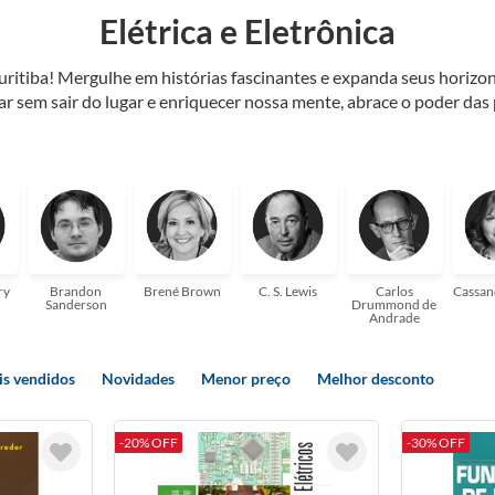
Elétrica e Eletrônica
Curitiba! Mergulhe em histórias fascinantes e expanda seus horiz
jar sem sair do lugar e enriquecer nossa mente, abrace o poder das
também mergulhe em histórias e passe um tempo no mundo da imagi
 ajudar a transformar a sua! Tenha certeza, temos o livro perfeito 
ry
Brandon
Brené Brown
C. S. Lewis
Carlos
Cassan
Sanderson
Drummond de
Andrade
s vendidos
Novidades
Menor preço
Melhor desconto
-20% OFF
-30% OFF