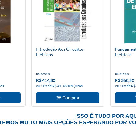
Introdução Aos Circuitos
Fundament
Elétricos
Elétricas
R$ 525,00
R$ 515,00
R$ 414,80
R$ 360,50
ros
ou 10x de R$ 41,48 sem juros
ou 10x de R$
ISSO É TUDO POR AQU
TEMOS MUITO MAIS OPÇÕES ESPERANDO POR V