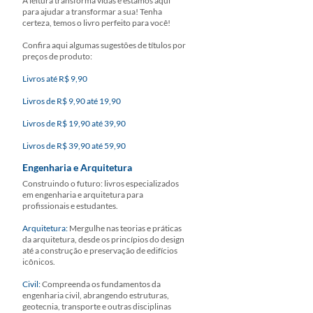
A leitura transforma vidas e estamos aqui
para ajudar a transformar a sua! Tenha
certeza, temos o livro perfeito para você!
Confira aqui algumas sugestões de títulos por
preços de produto:
Livros até R$ 9,90
Livros de R$ 9,90 até 19,90
Livros de R$ 19,90 até 39,90
Livros de R$ 39,90 até 59,90
Engenharia e Arquitetura
Construindo o futuro: livros especializados
em engenharia e arquitetura para
profissionais e estudantes.
Arquitetura:
Mergulhe nas teorias e práticas
da arquitetura, desde os princípios do design
até a construção e preservação de edifícios
icônicos.
Civil:
Compreenda os fundamentos da
engenharia civil, abrangendo estruturas,
geotecnia, transporte e outras disciplinas