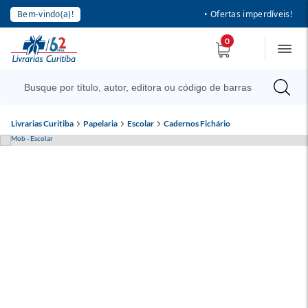
Bem-vindo(a)!
• Ofertas imperdíveis!
0
Livrarias Curitiba
Papelaria
Escolar
Cadernos Fichário