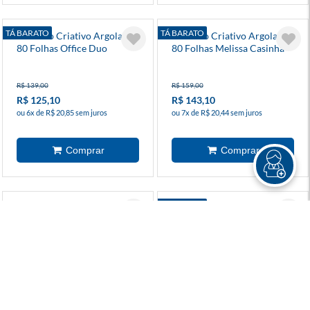
TÁ BARATO
TÁ BARATO
Caderno Criativo Argolado
Caderno Criativo Argolado
80 Folhas Office Duo
80 Folhas Melissa Casinha
Melissa Colméia A5
Das Abelhas
R$ 139,00
R$ 159,00
R$ 125,10
R$ 143,10
ou 6x de R$ 20,85 sem juros
ou 7x de R$ 20,44 sem juros
TÁ BARATO
Caderno Criativo Argolado
Caderno Criativo Argolado
A5 80 Folhas Office Duo
A5 80 Folhas Office Duo
Bossa Nova Pontos
Ateliê Preta
R$ 139,00
R$ 139,00
R$ 125,10
R$ 125,10
ou 6x de R$ 20,85 sem juros
ou 6x de R$ 20,85 sem juros