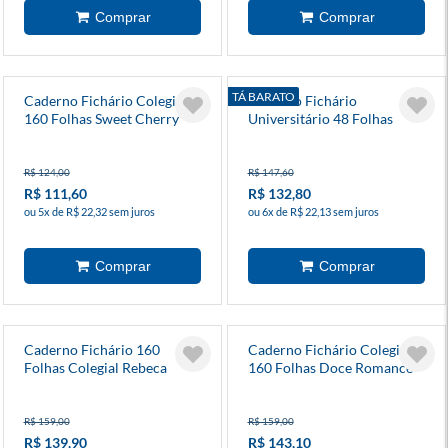
TÁ BARATO
Caderno Fichário Colegial
Caderno Fichário
160 Folhas Sweet Cherry
Universitário 48 Folhas
Diversos Modelos
Snoopy
R$ 124,00
R$ 147,60
R$ 111,60
R$ 132,80
ou 5x de R$ 22,32 sem juros
ou 6x de R$ 22,13 sem juros
Caderno Fichário 160
Caderno Fichário Colegial
Folhas Colegial Rebeca
160 Folhas Doce Romance
Bonbon
R$ 159,00
R$ 159,00
R$ 139,90
R$ 143,10