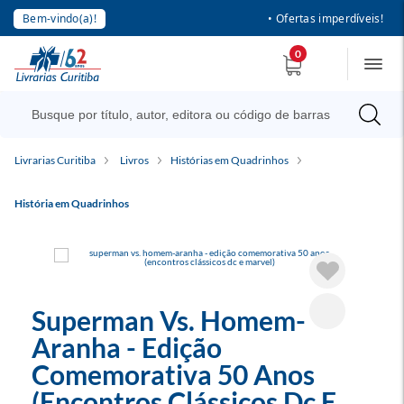
Bem-vindo(a)!
• Ofertas imperdíveis!
0
Livrarias Curitiba
Livros
Histórias em Quadrinhos
História em Quadrinhos
Superman Vs. Homem-
Aranha - Edição
Comemorativa 50 Anos
(Encontros Clássicos Dc E