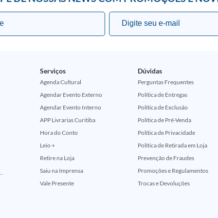
Serviços
Dúvidas
Agenda Cultural
Perguntas Frequentes
Agendar Evento Externo
Política de Entregas
Agendar Evento Interno
Política de Exclusão
APP Livrarias Curitiba
Política de Pré-Venda
Hora do Conto
Política de Privacidade
Leio +
Política de Retirada em Loja
Retire na Loja
Prevenção de Fraudes
Saiu na Imprensa
Promoções e Regulamentos
ção Comemorativa 50 Anos (Encontros Clássicos Dc E Marvel)
Vale Presente
Trocas e Devoluções