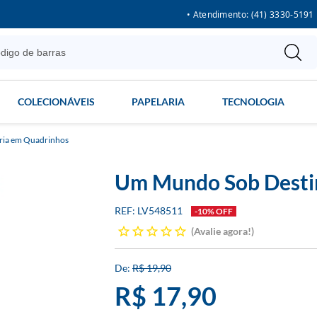
• Atendimento: (41) 3330-5191
COLECIONÁVEIS
PAPELARIA
TECNOLOGIA
ria em Quadrinhos
Um Mundo Sob Desti
LV548511
-10% OFF
Avalie agora!
R$ 19,90
R$ 17,90