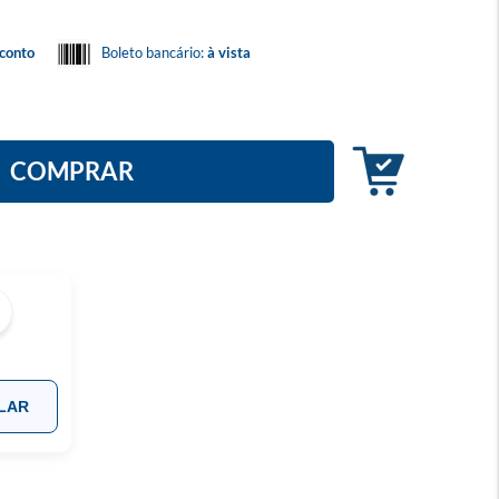
conto
Boleto bancário:
à vista
COMPRAR
LAR