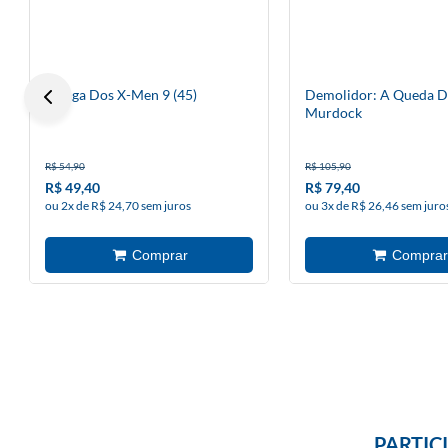
A Saga Dos X-Men 9 (45)
Demolidor: A Queda D
Murdock
R$ 54,90
R$ 105,90
R$ 49,40
R$ 79,40
ou 2x de R$ 24,70 sem juros
ou 3x de R$ 26,46 sem juro
PARTIC