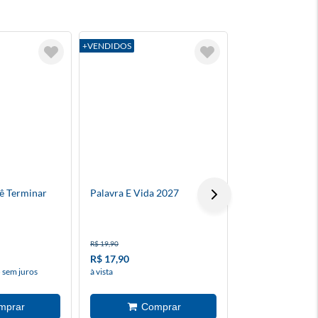
+VENDIDOS
+VENDIDOS
ê Terminar
Palavra E Vida 2027
Absolute Batma
R$ 19,90
R$ 24,90
R$ 17,90
R$ 18,70
 sem juros
à vista
à vista