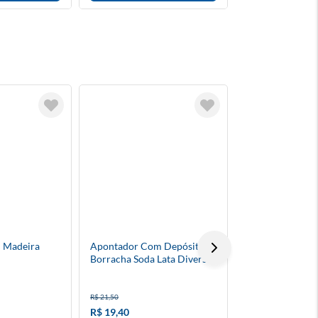
TÁ BARATO
 Madeira
Apontador Com Depósito +
Bloco Ecocores 
Borracha Soda Lata Diversas
Visual 7 Cores
Cores Tris
R$ 21,50
R$ 39,90
R$ 19,40
R$ 35,90