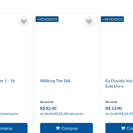
+VENDIDOS
+VENDIDOS
m 1 - 16
Walking The Talk
Eu Duvido Voc
Este Livro
R$ 109,90
R$ 59,90
R$ 82,40
R$ 53,90
46 sem juros
ou 4x de R$ 20,60 sem juros
ou 2x de R$ 26,95