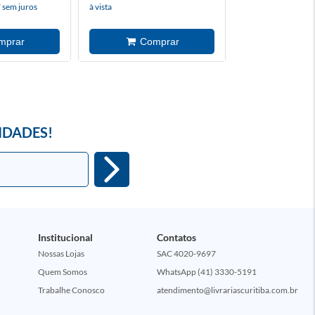
 sem juros
à vista
à vista
IDADES!
Institucional
Contatos
Nossas Lojas
SAC 4020-9697
Quem Somos
WhatsApp (41) 3330-5191
Trabalhe Conosco
atendimento@livrariascuritiba.com.br