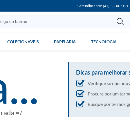
• Atendimento: (41) 3330-5191
COLECIONÁVEIS
PAPELARIA
TECNOLOGIA
...
Dicas para melhorar 
Verifique se não houv
Procure por um termo
Busque por termos gera
trada =/