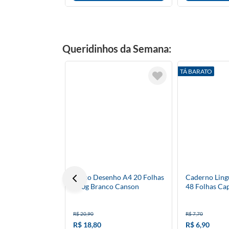
Queridinhos da Semana:
TÁ BARATO
Bloco Desenho A4 20 Folhas
Caderno Lin
140g Branco Canson
48 Folhas Ca
Laranja D+
R$ 20,90
R$ 7,70
R$ 18,80
R$ 6,90