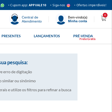
• Siga-nos
• Cupom app:
APPVALE10
• Ofertas imperdíveis!
0
Central de
Bem-vindo(a)
Atendimento
Minha conta
PRESENTES
LANÇAMENTOS
PRÉ-VENDA
sua pesquisa:
e erro de digitação
 similar ou sinônimo
is e utilize os filtros para refinar a busca