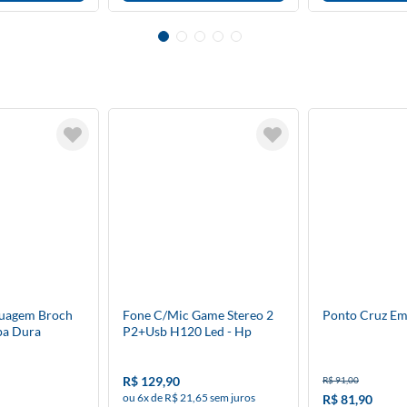
guagem Broch
Fone C/Mic Game Stereo 2
Ponto Cruz Em
pa Dura
P2+Usb H120 Led - Hp
R$ 129,90
R$ 91,00
ou 6x de R$ 21,65 sem juros
R$ 81,90