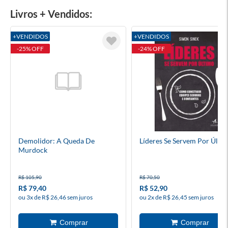
Livros + Vendidos:
+VENDIDOS
+VENDIDOS
-25% OFF
-24% OFF
Demolidor: A Queda De
Líderes Se Servem Por Últi
Murdock
R$ 105,90
R$ 70,50
R$ 79,40
R$ 52,90
ou 3x de R$ 26,46 sem juros
ou 2x de R$ 26,45 sem juros