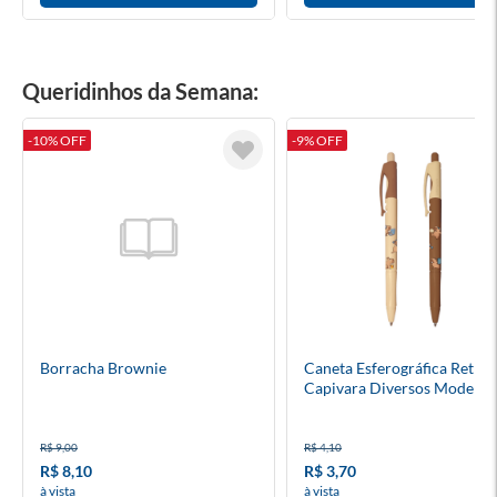
Queridinhos da Semana:
-10% OFF
-9% OFF
Borracha Brownie
Caneta Esferográfica Retráti
Capivara Diversos Modelos
R$ 9,00
R$ 4,10
R$ 8,10
R$ 3,70
à vista
à vista