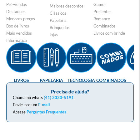
Pré-vendas
Gamer
Maiores descontos
Destaques
Presentes
Clássicos
Menores preços
Romance
Papelaria
Box de livros
Combinados
Brinquedos
Mais vendidos
Livros com brinde
lojas
Informática
LIVROS
PAPELARIA
TECNOLOGIA
COMBINADOS
GA
Precisa de ajuda?
Chama no whats
(41) 3330-5191
Envie-nos um
E-mail
Acesse
Perguntas Frequentes