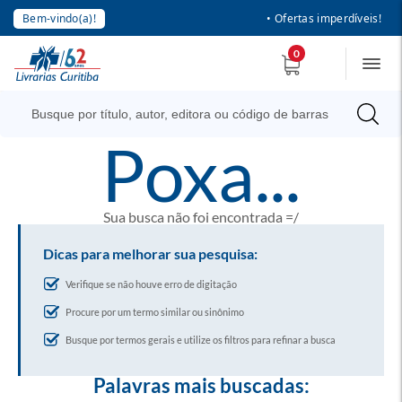
Bem-vindo(a)!
• Ofertas imperdíveis!
0
poxa...
Sua busca não foi encontrada =/
Dicas para melhorar sua pesquisa:
Verifique se não houve erro de digitação
Procure por um termo similar ou sinônimo
Busque por termos gerais e utilize os filtros para refinar a busca
Palavras mais buscadas: