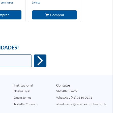
 sem juros
à vista
IDADES!
Institucional
Contatos
Nossas Lojas
SAC 4020-9697
Quem Somos
WhatsApp (41) 3330-5191
Trabalhe Conosco
atendimento@livrariascuritiba.com.br