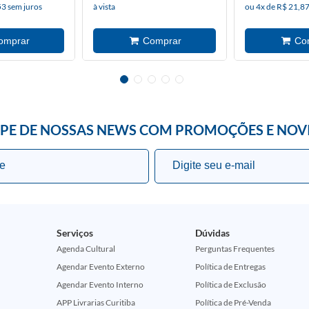
53 sem juros
à vista
ou 4x de R$ 21,87
IPE DE NOSSAS NEWS COM PROMOÇÕES E NOV
Serviços
Dúvidas
Agenda Cultural
Perguntas Frequentes
Agendar Evento Externo
Política de Entregas
Agendar Evento Interno
Política de Exclusão
APP Livrarias Curitiba
Política de Pré-Venda