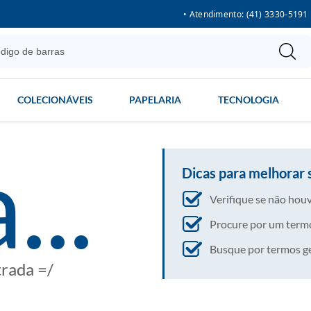
• Atendimento: (41) 3330-5191
COLECIONÁVEIS
PAPELARIA
TECNOLOGIA
...
Dicas para melhorar 
Verifique se não houv
Procure por um termo
Busque por termos gera
trada =/