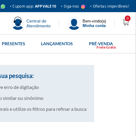
• Siga-nos
• Cupom app:
APPVALE10
• Ofertas imperdíveis!
0
Central de
Bem-vindo(a)
Atendimento
Minha conta
PRESENTES
LANÇAMENTOS
PRÉ-VENDA
sua pesquisa:
e erro de digitação
 similar ou sinônimo
is e utilize os filtros para refinar a busca