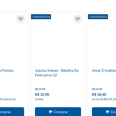
+VENDIDOS
+VENDIDOS
s Pontos
Jujutsu Kaisen - Batalha De
Amar É Inadiáv
Feiticeiros 22
R$ 47,90
R$ 64,90
R$ 35,90
R$ 58,40
98 sem juros
à vista
ou 2x de R$ 29,20