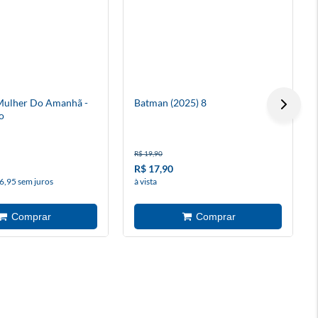
 Mulher Do Amanhã -
Batman (2025) 8
o
R$ 19,90
R$ 17,90
6,95 sem juros
à vista