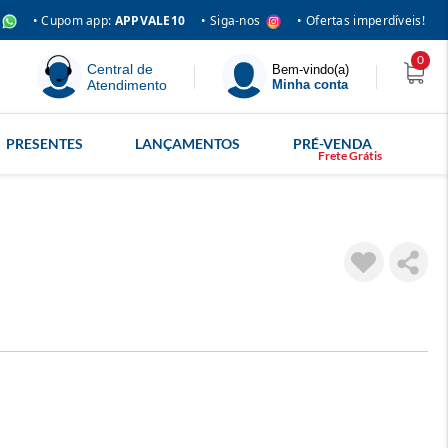
• Siga-nos
• Cupom app:
APPVALE10
• Ofertas imperdíveis!
0
Central de
Bem-vindo(a)
Atendimento
Minha conta
PRESENTES
LANÇAMENTOS
PRÉ-VENDA