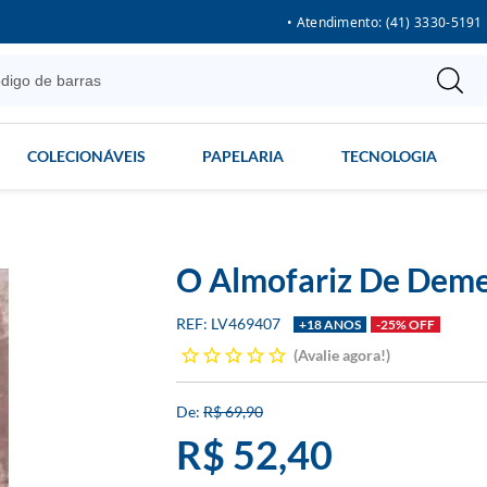
• Atendimento: (41) 3330-5191
COLECIONÁVEIS
PAPELARIA
TECNOLOGIA
O Almofariz De Deme
LV469407
+18 ANOS
-25% OFF
Avalie agora!
R$ 69,90
R$ 52,40