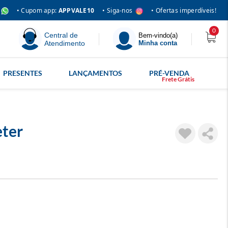
• Siga-nos
• Cupom app:
APPVALE10
• Ofertas imperdíveis!
0
Central de
Bem-vindo(a)
Atendimento
Minha conta
PRESENTES
LANÇAMENTOS
PRÉ-VENDA
ter