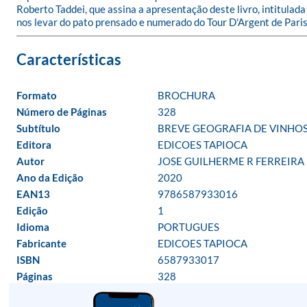
Roberto Taddei, que assina a apresentação deste livro, intitula
nos levar do pato prensado e numerado do Tour D'Argent de Paris à
Formato
BROCHURA
Número de Páginas
328
Subtítulo
BREVE GEOGRAFIA DE VINHOS
Editora
EDICOES TAPIOCA
Autor
JOSE GUILHERME R FERREIRA
Ano da Edição
2020
EAN13
9786587933016
Edição
1
Idioma
PORTUGUES
Fabricante
EDICOES TAPIOCA
ISBN
6587933017
Páginas
328