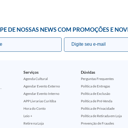
IPE DE NOSSAS NEWS COM PROMOÇÕES E NOV
Serviços
Dúvidas
Agenda Cultural
Perguntas Frequentes
Agendar Evento Externo
Política de Entregas
ção Comemorativa 50 Anos (Encontros Clássicos Dc E Marvel)
Agendar Evento Interno
Política de Exclusão
APP Livrarias Curitiba
Política de Pré-Venda
Hora do Conto
Política de Privacidade
Leio +
Política de Retirada em Loja
Retire na Loja
Prevenção de Fraudes