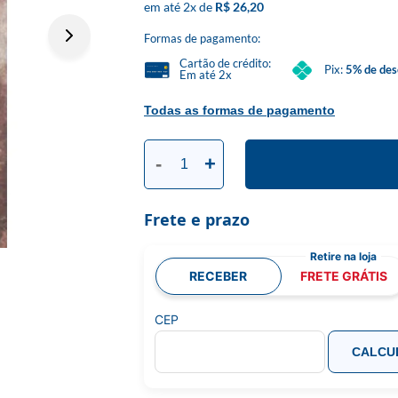
2
x
R$ 26,20
Formas de pagamento:
Cartão de crédito:
Pix:
5% de des
Em até 2x
Todas as formas de pagamento
-
+
Frete e prazo
RECEBER
FRETE GRÁTIS
CEP
CALCU