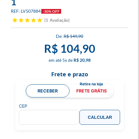
1
LV507884
-30% OFF
1
Avaliação
R$ 149,90
R$ 104,90
5
x
R$ 20,98
Frete e prazo
RECEBER
FRETE GRÁTIS
CEP
CALCULAR