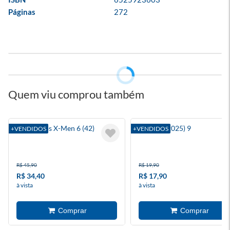
Páginas
272
Quem viu comprou também
A Saga Dos X-Men 6 (42)
Batman (2025) 9
+VENDIDOS
+VENDIDOS
R$ 45,90
R$ 19,90
R$ 34,40
R$ 17,90
à vista
à vista