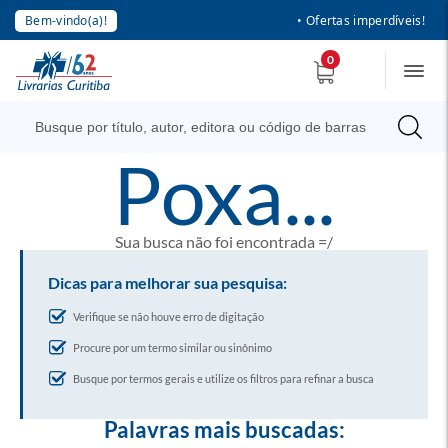
Bem-vindo(a)!
• Ofertas imperdíveis!
0
poxa...
Sua busca não foi encontrada =/
Dicas para melhorar sua pesquisa:
Verifique se não houve erro de digitação
Procure por um termo similar ou sinônimo
Busque por termos gerais e utilize os filtros para refinar a busca
Palavras mais buscadas: