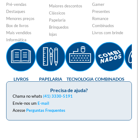
Pré-vendas
Gamer
Maiores descontos
Destaques
Presentes
Clássicos
Menores preços
Romance
Papelaria
Box de livros
Combinados
Brinquedos
Mais vendidos
Livros com brinde
lojas
Informática
LIVROS
PAPELARIA
TECNOLOGIA
COMBINADOS
GA
Precisa de ajuda?
Chama no whats
(41) 3330-5191
Envie-nos um
E-mail
Acesse
Perguntas Frequentes