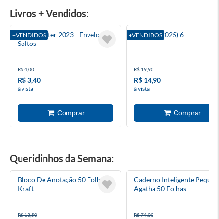
Livros + Vendidos:
Harry Potter 2023 - Envelopes
Batman (2025) 6
+VENDIDOS
+VENDIDOS
Soltos
R$ 4,00
R$ 19,90
R$ 3,40
R$ 14,90
à vista
à vista
Queridinhos da Semana:
Bloco De Anotação 50 Folhas
Caderno Inteligente Peque
Kraft
Agatha 50 Folhas
R$ 13,50
R$ 74,00