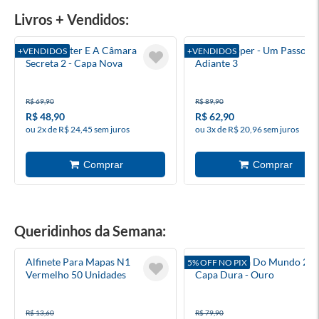
Livros + Vendidos:
Harry Potter E A Câmara
Heartstopper - Um Passo
+VENDIDOS
+VENDIDOS
Secreta 2 - Capa Nova
Adiante 3
R$ 69,90
R$ 89,90
R$ 48,90
R$ 62,90
ou 2x de R$ 24,45 sem juros
ou 3x de R$ 20,96 sem juros
Queridinhos da Semana:
Alfinete Para Mapas N1
Álbum Copa Do Mundo 202
5% OFF NO PIX
Vermelho 50 Unidades
Capa Dura - Ouro
R$ 13,60
R$ 79,90