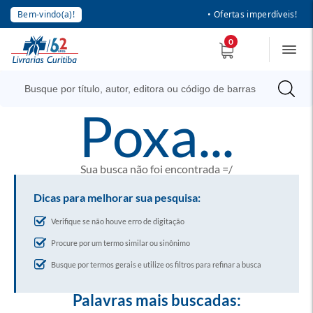
Bem-vindo(a)!
• Ofertas imperdíveis!
0
poxa...
Sua busca não foi encontrada =/
Dicas para melhorar sua pesquisa:
Verifique se não houve erro de digitação
Procure por um termo similar ou sinônimo
Busque por termos gerais e utilize os filtros para refinar a busca
Palavras mais buscadas: