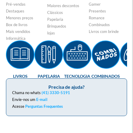
Pré-vendas
Gamer
Maiores descontos
Destaques
Presentes
Clássicos
Menores preços
Romance
Papelaria
Box de livros
Combinados
Brinquedos
Mais vendidos
Livros com brinde
lojas
Informática
LIVROS
PAPELARIA
TECNOLOGIA
COMBINADOS
GA
Precisa de ajuda?
Chama no whats
(41) 3330-5191
Envie-nos um
E-mail
Acesse
Perguntas Frequentes