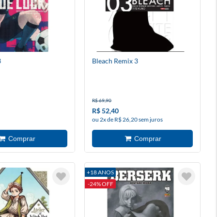
3
Bleach Remix 3
R$ 69,90
R$ 52,40
ou 2x de R$ 26,20 sem juros
+18 ANOS
-24% OFF