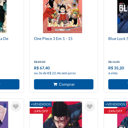
ha De
One Piece 3 Em 1 - 15
Blue Lock 
R$ 89,90
R$ 46,90
R$ 67,40
R$ 35,20
ou 3x de R$ 22,46 sem juros
à vista
+VENDIDOS
+VENDIDOS
-24% OFF
-24% OFF