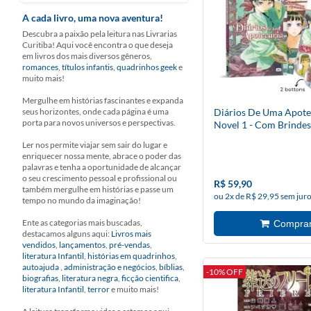
A cada livro, uma nova aventura!
Descubra a paixão pela leitura nas Livrarias
Curitiba! Aqui você encontra o que deseja
em livros dos mais diversos gêneros,
romances
,
títulos infantis
,
quadrinhos geek
e
muito mais!
Mergulhe em histórias fascinantes e expanda
seus horizontes, onde cada página é uma
Diários De Uma Apotec
porta para novos universos e perspectivas.
Novel 1 - Com Brindes
Ler nos permite viajar sem sair do lugar e
enriquecer nossa mente, abrace o poder das
palavras e tenha a oportunidade de alcançar
o seu crescimento pessoal e profissional ou
R$ 59,90
também mergulhe em histórias e passe um
ou 2x de R$ 29,95 sem jur
tempo no mundo da imaginação!
Ente as categorias mais buscadas,
destacamos alguns aqui:
Livros mais
vendidos
,
lançamentos
,
pré-vendas
,
literatura Infantil
,
histórias em quadrinhos
,
autoajuda
,
administração e negócios
,
bíblias
,
-10% OFF
biografias
,
literatura negra
,
ficção cientifica
,
literatura Infantil
,
terror
e muito mais!