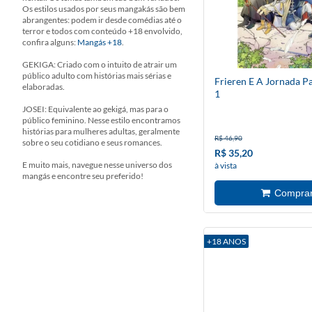
Os estilos usados por seus mangakás são bem
abrangentes: podem ir desde comédias até o
terror e todos com conteúdo +18 envolvido,
confira alguns:
Mangás +18
.
GEKIGA: Criado com o intuito de atrair um
público adulto com histórias mais sérias e
Frieren E A Jornada P
elaboradas.
1
JOSEI: Equivalente ao gekigá, mas para o
público feminino. Nesse estilo encontramos
histórias para mulheres adultas, geralmente
R$ 46,90
sobre o seu cotidiano e seus romances.
R$ 35,20
E muito mais, navegue nesse universo dos
à vista
mangás e encontre seu preferido!
+18 ANOS