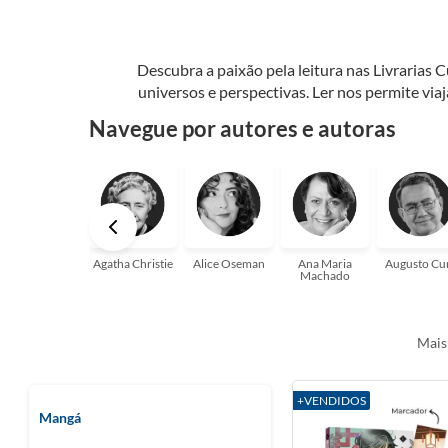
Descubra a paixão pela leitura nas Livrarias 
universos e perspectivas. Ler nos permite via
seu crescimento pessoal e profissional ou 
Navegue por autores e autoras
aqui para
Agatha Christie
Alice Oseman
Ana Maria
Augusto Cu
Machado
Mais
+VENDIDOS
Mangá