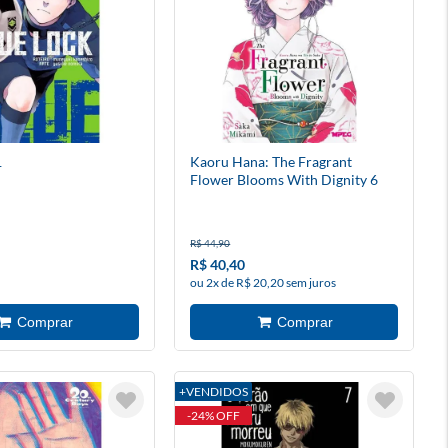
1
Kaoru Hana: The Fragrant
Flower Blooms With Dignity 6
R$ 44,90
R$ 40,40
ou 2x de R$ 20,20 sem juros
+VENDIDOS
-24% OFF