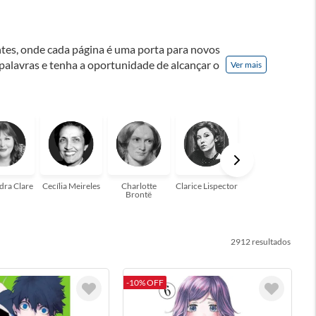
ontes, onde cada página é uma porta para novos
 palavras e tenha a oportunidade de alcançar o
Ver mais
nação! A leitura transforma vidas e estamos
para você!
dra Clare
Cecília Meireles
Charlotte
Clarice Lispector
Colleen Hoover
Brontë
2912
-10% OFF