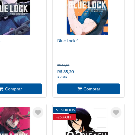
5
Blue Lock 4
R$ 46,90
R$ 35,20
à vista
+VENDIDOS
-25% OFF