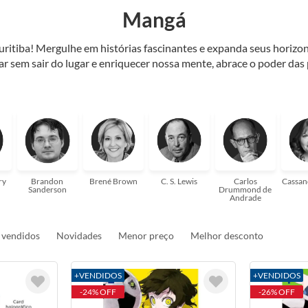
Mangá
Curitiba! Mergulhe em histórias fascinantes e expanda seus horiz
jar sem sair do lugar e enriquecer nossa mente, abrace o poder das
também mergulhe em histórias e passe um tempo no mundo da imagi
 ajudar a transformar a sua! Tenha certeza, temos o livro perfeito 
ry
Brandon
Brené Brown
C. S. Lewis
Carlos
Cassan
Sanderson
Drummond de
Andrade
 vendidos
Novidades
Menor preço
Melhor desconto
+VENDIDOS
+VENDIDOS
-24% OFF
-26% OFF