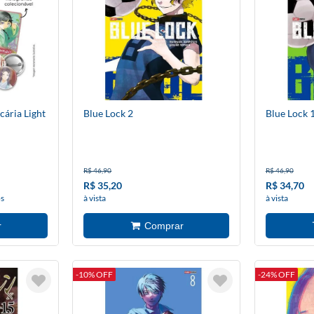
ária Light
Blue Lock 2
Blue Lock 
R$ 46,90
R$ 46,90
R$ 35,20
R$ 34,70
os
à vista
à vista
-10% OFF
-24% OFF