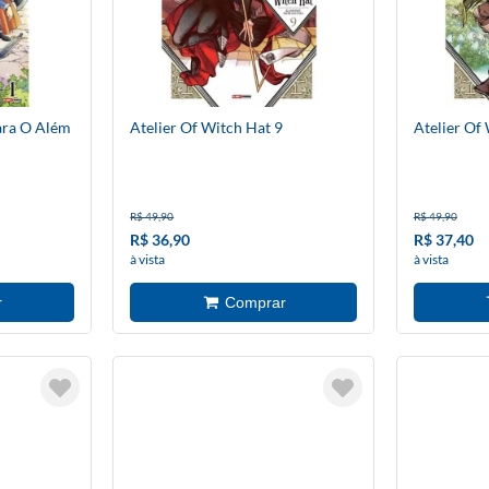
ara O Além
Atelier Of Witch Hat 9
Atelier Of
R$ 49,90
R$ 49,90
R$ 36,90
R$ 37,40
à vista
à vista