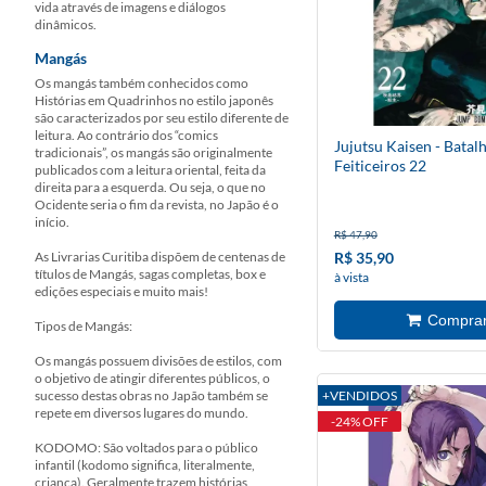
vida através de imagens e diálogos
dinâmicos.
Mangás
Os mangás também conhecidos como
Histórias em Quadrinhos no estilo japonês
são caracterizados por seu estilo diferente de
leitura. Ao contrário dos “comics
Jujutsu Kaisen - Batal
tradicionais”, os mangás são originalmente
Feiticeiros 22
publicados com a leitura oriental, feita da
direita para a esquerda. Ou seja, o que no
Ocidente seria o fim da revista, no Japão é o
início.
R$ 47,90
As Livrarias Curitiba dispõem de centenas de
R$ 35,90
títulos de Mangás, sagas completas, box e
à vista
edições especiais e muito mais!
Tipos de Mangás:
Os mangás possuem divisões de estilos, com
o objetivo de atingir diferentes públicos, o
sucesso destas obras no Japão também se
+VENDIDOS
repete em diversos lugares do mundo.
-24% OFF
KODOMO: São voltados para o público
infantil (kodomo significa, literalmente,
criança). Geralmente trazem histórias