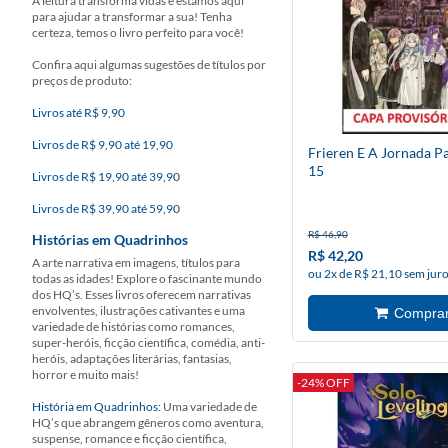
A leitura transforma vidas e estamos aqui
para ajudar a transformar a sua! Tenha
certeza, temos o livro perfeito para você!
Confira aqui algumas sugestões de títulos por
preços de produto:
Livros até R$ 9,90
Livros de R$ 9,90 até 19,90
Frieren E A Jornada P
15
Livros de R$ 19,90 até 39,90
Livros de R$ 39,90 até 59,90
R$ 46,90
Histórias em Quadrinhos
R$ 42,20
A arte narrativa em imagens, títulos para
ou 2x de R$ 21,10 sem jur
todas as idades! Explore o fascinante mundo
dos HQ’s. Esses livros oferecem narrativas
envolventes, ilustrações cativantes e uma
variedade de histórias como romances,
super-heróis, ficção científica, comédia, anti-
heróis, adaptações literárias, fantasias,
horror e muito mais!
-24% OFF
História em Quadrinhos:
Uma variedade de
HQ’s que abrangem gêneros como aventura,
suspense, romance e ficção científica,