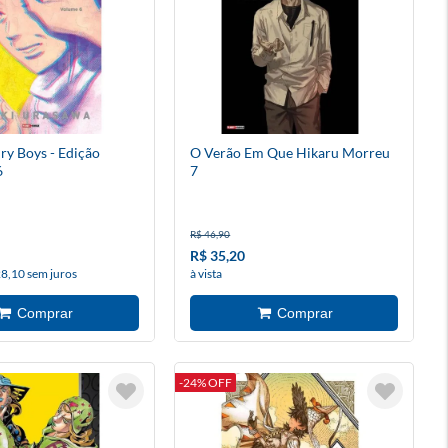
ry Boys - Edição
O Verão Em Que Hikaru Morreu
6
7
R$ 46,90
R$ 35,20
28,10 sem juros
à vista
-24% OFF