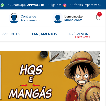
• Siga-nos
• Cupom app:
APPVALE10
• Ofertas imperdíveis!
0
Central de
Bem-vindo(a)
Atendimento
Minha conta
PRESENTES
LANÇAMENTOS
PRÉ-VENDA