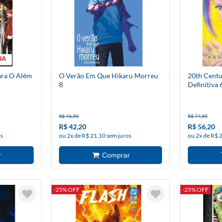
ara O Além
O Verão Em Que Hikaru Morreu
20th Centu
8
Definitiva 
R$ 46,90
R$ 74,90
R$ 42,20
R$ 56,20
os
ou 2x de R$ 21,10 sem juros
ou 2x de R$ 
-25% OFF
-25% OFF