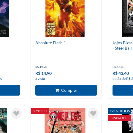
Absolute Flash 1
Jojos Bizar
- Steel Bal
R$ 19,90
R$ 57,90
R$ 14,90
R$ 43,40
os
à vista
ou 2x de R$ 
-25% OFF
+VENDIDOS
-24% OFF