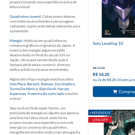
proporcionando uma experiência única de
leitura visual.
Quadrinhos Juvenil:
Cative jovens leitores
com histórias envolventes e personagens
cativantes, explorando temas relevantes para
a juventude.
Mangás:
Histórias em quadrinhos ou
Solo Leveling 10
romances gráficos originários do Japão. A
maioria dos mangás segue um estilo
desenvolvido no final do século XIX no
Japão, obras que variam desde ação e
fantasia até drama e romance, diversos
R$ 74,90
estilos artísticos e tramas envolventes.
R$ 56,20
Alguns dos H'qs e mangás mais buscados:
ou 2x de R$ 28,10 sem jur
One Piece
,
Berserk
,
Batman
,
Dorohedoro
,
Turma Da Mônica
,
Slam Dunk
,
Naruto
,
Superman
,
A menina do outro lado
e muitos
outros!
Seja você um fã de super-heróis, um
+VENDIDOS
entusiasta de mangás ou alguém que aprecia
uma boa narrativa visual, esses livros
-25% OFF
proporcionam uma experiência única de
imersão no universo dos quadrinhos,
mergulhe em mundos onde a narrativa ganha