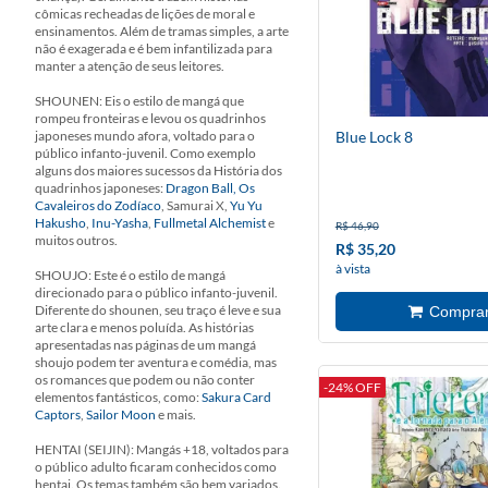
cômicas recheadas de lições de moral e
ensinamentos. Além de tramas simples, a arte
não é exagerada e é bem infantilizada para
manter a atenção de seus leitores.
SHOUNEN: Eis o estilo de mangá que
rompeu fronteiras e levou os quadrinhos
japoneses mundo afora, voltado para o
Blue Lock 8
público infanto-juvenil. Como exemplo
alguns dos maiores sucessos da História dos
quadrinhos japoneses:
Dragon Ball,
Os
Cavaleiros do Zodíaco
, Samurai X,
Yu Yu
Hakusho
,
Inu-Yasha
,
Fullmetal Alchemist
e
R$ 46,90
muitos outros.
R$ 35,20
à vista
SHOUJO: Este é o estilo de mangá
direcionado para o público infanto-juvenil.
Diferente do shounen, seu traço é leve e sua
arte clara e menos poluída. As histórias
apresentadas nas páginas de um mangá
shoujo podem ter aventura e comédia, mas
os romances que podem ou não conter
-24% OFF
elementos fantásticos, como:
Sakura Card
Captors
,
Sailor Moon
e mais.
HENTAI (SEIJIN): Mangás +18, voltados para
o público adulto ficaram conhecidos como
hentai. Os temas também são bem variados.