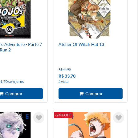
re Adventure - Parte 7
Atelier Of Witch Hat 13
l Run 2
R$ 44,90
R$ 33,70
21,70 sem juros
à vista
-24% OFF