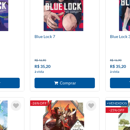
Blue Lock 7
Blue Lock 
R$ 46,90
R$ 46,90
R$ 35,20
R$ 35,20
à vista
à vista
-26% OFF
+VENDIDOS
-25% OFF