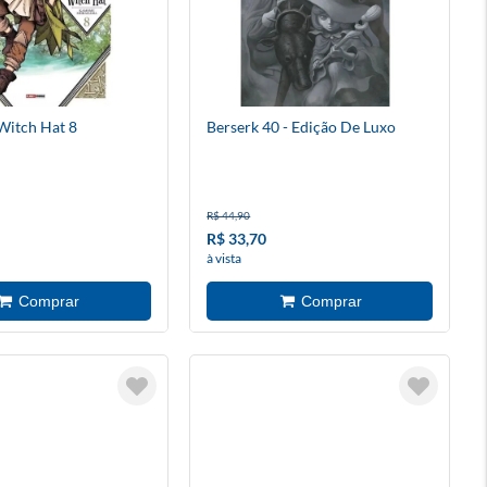
 Witch Hat 8
Berserk 40 - Edição De Luxo
R$ 44,90
R$ 33,70
à vista